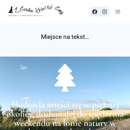
Miejsce na tekst…
Hodowla mieści się w pięknej
okolicy, doskonałej do spędzenia
weekendu na łonie natury w