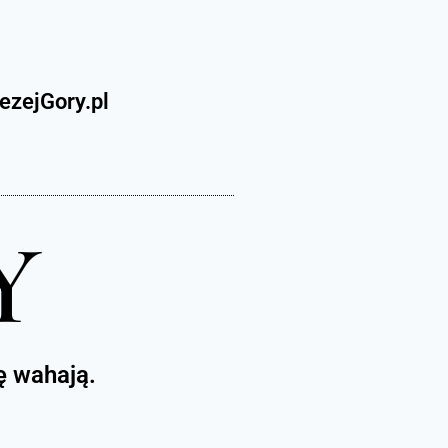
ezejGory.pl
Y
ę wahają.