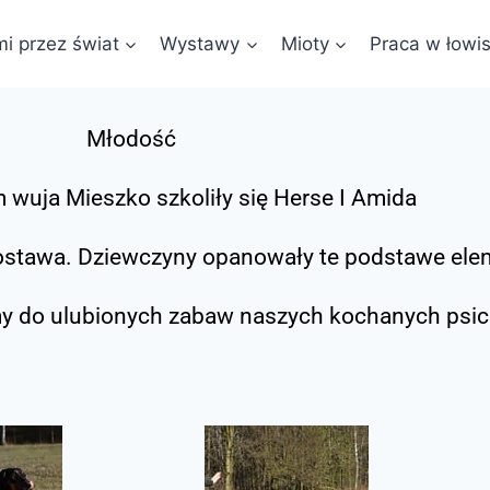
i przez świat
Wystawy
Mioty
Praca w łowi
Młodość
 wuja Mieszko szkoliły się Herse I Amida
postawa. Dziewczyny opanowały te podstawe elem
y do ulubionych zabaw naszych kochanych psich 