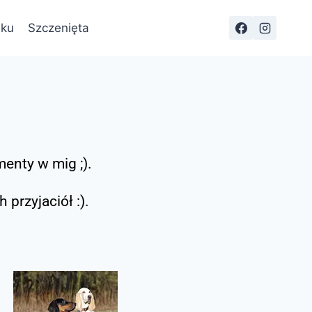
sku
Szczenięta
enty w mig ;).
przyjaciół :).