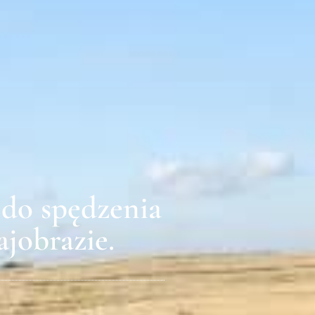
 do spędzenia
jobrazie.