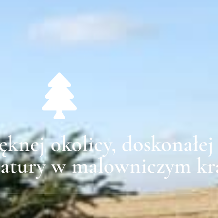
ęknej okolicy, doskonałej
atury w malowniczym kra