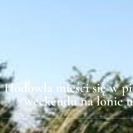
Hodowla mieści się w pi
weekendu na łonie n